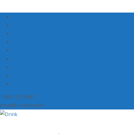
1-000-123-4567
email@i-create.com