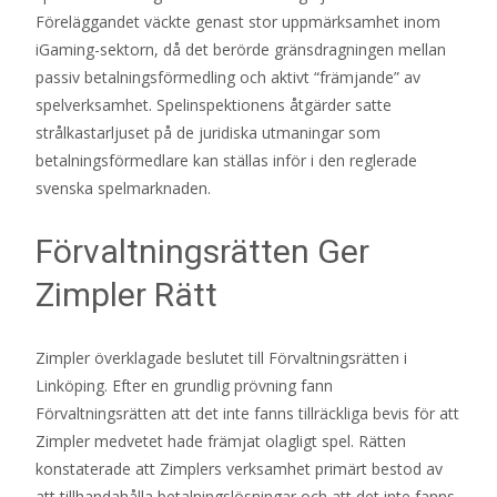
Föreläggandet väckte genast stor uppmärksamhet inom
iGaming-sektorn, då det berörde gränsdragningen mellan
passiv betalningsförmedling och aktivt “främjande” av
spelverksamhet. Spelinspektionens åtgärder satte
strålkastarljuset på de juridiska utmaningar som
betalningsförmedlare kan ställas inför i den reglerade
svenska spelmarknaden.
Förvaltningsrätten Ger
Zimpler Rätt
Zimpler överklagade beslutet till Förvaltningsrätten i
Linköping. Efter en grundlig prövning fann
Förvaltningsrätten att det inte fanns tillräckliga bevis för att
Zimpler medvetet hade främjat olagligt spel. Rätten
konstaterade att Zimplers verksamhet primärt bestod av
att tillhandahålla betalningslösningar och att det inte fanns