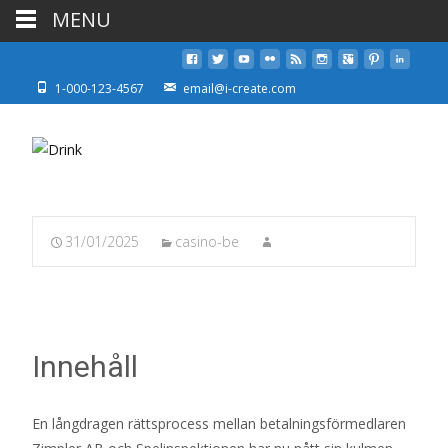
MENU
1-000-123-4567
email@i-create.com
31/01/2025
casino-be
Innehåll
En långdragen rättsprocess mellan betalningsförmedlaren