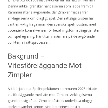
Zimpler AB och Spelinspektionen har nu nått sin kulmen.
Denna artikel granskar händelserna som ledde fram till
Kammarrättens avgörande, där Zimpler friades från
anklagelserna om olagligt spel. Den rättsliga tvisten har
varit en viktig fråga inom den svenska spelindustrin, med
potentiella konsekvenser för betalningsförmedlingstjänster
och spelreglering. Här tittar vi närmare på de avgörande
punkterna i rättsprocessen.
Bakgrund –
Vitesföreläggande Mot
Zimpler
Allt började när Spelinspektionen sommaren 2023 riktade
ett föreläggande med vite mot Zimpler. Anklagelserna
grundade sig på att Zimpler påstods underlätta olaglig
spelverksamhet genom sina betalningstjänster.