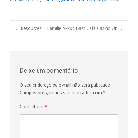
Post
←
Resources
Familie Akkoç Baat Café Casino Uit
→
navigation
Deixe um comentário
O seu endereço de e-mail não será publicado.
Campos obrigatórios são marcados com
*
Comentário
*