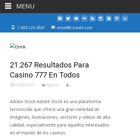
MENU
1-000-123-4567
email@i-create.com
21.267 Resultados Para
Casino 777 En Todos
03/06/2025
Agenda
Adobe Stock Adobe Stock es una plataforma
reconocida que ofrece una gran variedad de
imágenes, ilustraciones, vectores y videos de alta
calidad, especialmente para aquellos interesados
en el mundo de los casinos.