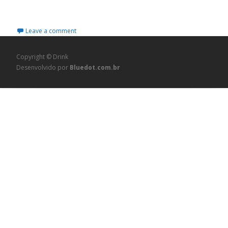
Read More…
Leave a comment
Copyright © Drink
Desenvolvido por
Bluedot.com.br