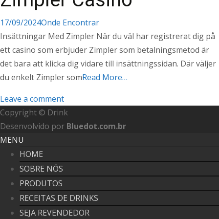
17/09/2024
Onde Encontrar
Insättningar Med Zimpler När du väl har registrerat dig på
ett casino som erbjuder Zimpler som betalningsmetod är
det bara att klicka dig vidare till insättningssidan. Där väljer
du enkelt Zimpler som
Read More…
Leave a comment
Copyright © Drink
Desenvolvido por
Bluedot.com.br
MENU
HOME
SOBRE NÓS
PRODUTOS
RECEITAS DE DRINKS
SEJA REVENDEDOR