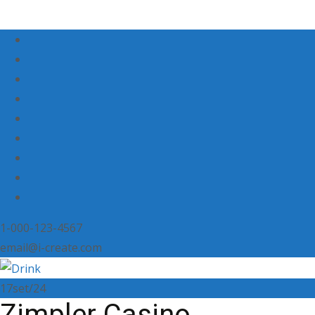
1-000-123-4567
email@i-create.com
17
set/24
Zimpler Casino