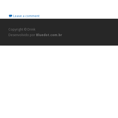
Read More…
Leave a comment
Copyright © Drink
Desenvolvido por
Bluedot.com.br